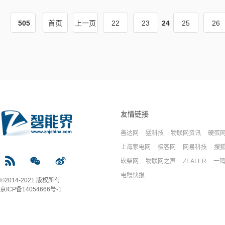
505
首页
上一页
22
23
24
25
26
友情链接
善达网
猛科技
物联网资讯
硬蛋
上海家电网
极客网
网易科技
搜
砍柴网
物联网之声
ZEALER
一
电鳗快报
©2014-2021 版权所有
京ICP备14054666号-1