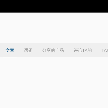
文章
话题
分享的产品
评论TA的
T