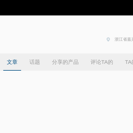
浙江省嘉
我是一名
狐、大鱼号（
擅长推广，有
文章
话题
分享的产品
评论TA的
T