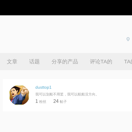
文章
话题
分享的产品
评论TA的
T
dusttop1
我可以划船不用桨，我可以航船没方向。
1
24
粉丝
帖子