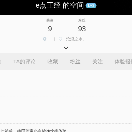
e点正经 的空间
LV3
关注
粉丝
9
93
沧浪之水。
|
的
TA的评论
收藏
粉丝
关注
体验报
如此简单，德国蓝宝小白鲸净饮机体验