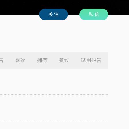
私 信
告
喜欢
拥有
赞过
试用报告