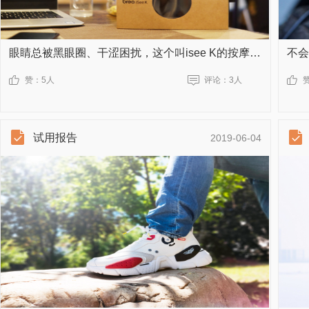
眼睛总被黑眼圈、干涩困扰，这个叫isee K的按摩器能让眼部倍轻松！
赞：
5人
评论：
3人
试用报告
2019-06-04