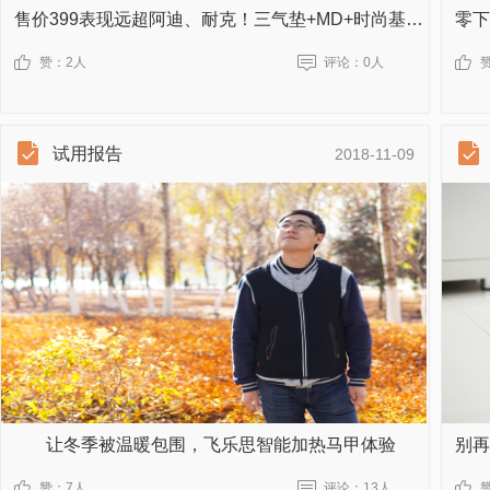
售价399表现远超阿迪、耐克！三气垫+MD+时尚基因，动力火石鞋很不一般
赞：
2人
评论：
0人
试用报告
2018-11-09
让冬季被温暖包围，飞乐思智能加热马甲体验
赞：
7人
评论：
13人