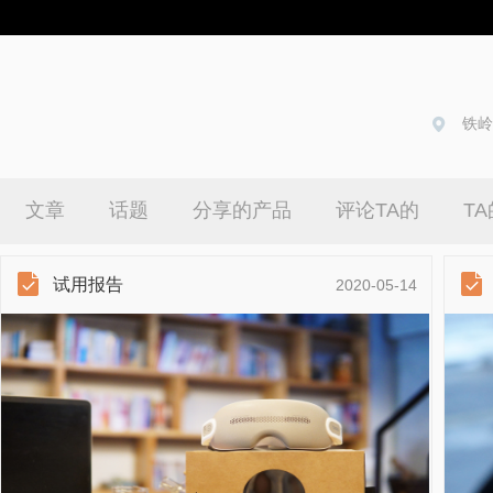
铁岭
文章
话题
分享的产品
评论TA的
T
试用报告
2020-05-14