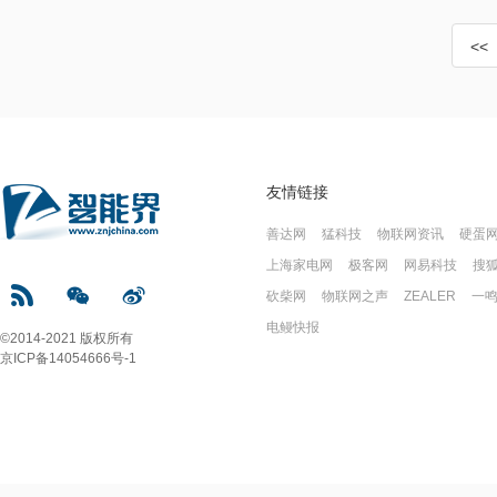
<<
友情链接
善达网
猛科技
物联网资讯
硬蛋
上海家电网
极客网
网易科技
搜
砍柴网
物联网之声
ZEALER
一
电鳗快报
©2014-2021 版权所有
京ICP备14054666号-1