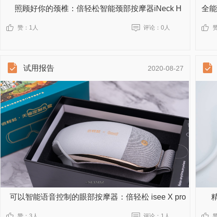
照顾好你的颈椎：倍轻松智能颈部按摩器iNeck H
赞：
1人
评论：
0人
试用报告
2020-08-27
可以智能语音控制的眼部按摩器：倍轻松 isee X pro
赞：
3人
评论：
1人