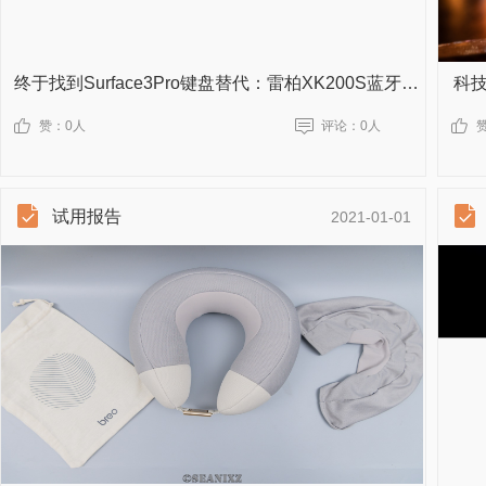
终于找到Surface3Pro键盘替代：雷柏XK200S蓝牙键盘
科技
赞：
0人
评论：
0人
试用报告
2021-01-01