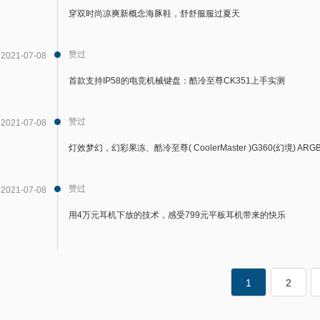
穿双时尚凉爽新概念海豚鞋，舒舒服服过夏天
赞过
2021-07-08
首款支持IP58的电竞机械键盘：酷冷至尊CK351上手实测
赞过
2021-07-08
灯效梦幻，幻彩果冻、酷冷至尊( CoolerMaster )G360(幻境) A
赞过
2021-07-08
用4万元耳机下放的技术，感受799元平板耳机带来的快乐
1
2