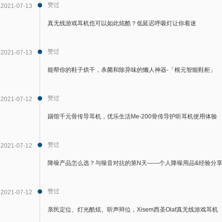
赞过
2021-07-13
真无线游戏耳机也可以如此炫酷？低延迟呼吸灯让你着迷
赞过
2021-07-13
能帮你的鞋子烘干，杀菌和除异味的懒人神器-「根元智能鞋柜」
赞过
2021-07-12
踢馆千元骨传导耳机，优乐生活Me-200骨传导护听耳机使用体验
赞过
2021-07-12
降噪产品怎么选？与噪音对抗的第N天——个人降噪用品&经验分
赞过
2021-07-12
亲民定位、灯光酷炫、听声辩位，Xisem西圣Olaf真无线游戏耳机