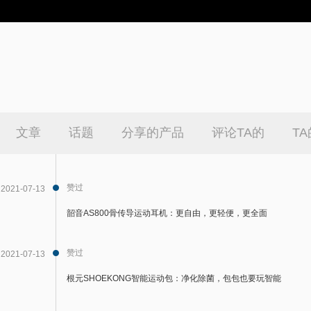
文章
话题
分享的产品
评论TA的
T
赞过
2021-07-13
韶音AS800骨传导运动耳机：更自由，更轻便，更全面
赞过
2021-07-13
根元SHOEKONG智能运动包：净化除菌，包包也要玩智能