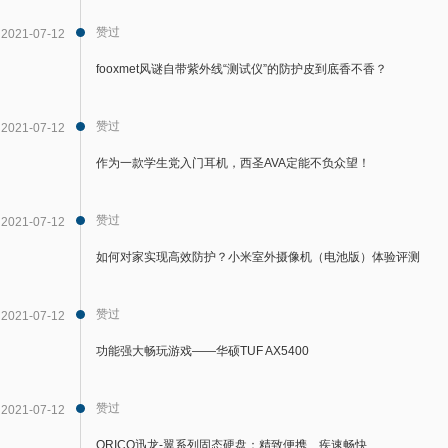
赞过
2021-07-12
fooxmet风谜自带紫外线“测试仪”的防护皮到底香不香？
赞过
2021-07-12
作为一款学生党入门耳机，西圣AVA定能不负众望！
赞过
2021-07-12
如何对家实现高效防护？小米室外摄像机（电池版）体验评测
赞过
2021-07-12
功能强大畅玩游戏——华硕TUF AX5400
赞过
2021-07-12
ORICO迅龙-翼系列固态硬盘：精致便携、疾速畅快