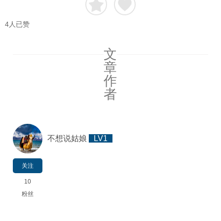
4
人已赞
文
章
作
者
不想说姑娘
LV1
关注
10
粉丝