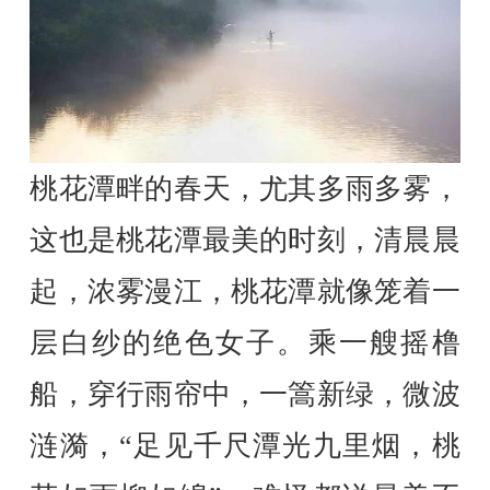
桃花潭畔的春天，尤其多雨多雾，
这也是桃花潭最美的时刻，清晨晨
起，浓雾漫江，桃花潭就像笼着一
层白纱的绝色女子。乘一艘摇橹
船，穿行雨帘中，一篙新绿，微波
涟漪，“足见千尺潭光九里烟，桃