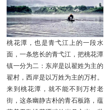
桃花潭，也是青弋江上的一段水
面，一条悠长的青弋江，把桃花潭
镇一分为二：东岸是以翟姓为主的
翟村，西岸是以万姓为主的万村。
来到桃花潭，就不能不到万村老
街，这条幽静古朴的青石板路，蕴