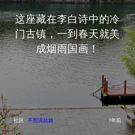
这座藏在李白诗中的冷
门古镇，一到春天就美
成烟雨国画！
社区
·
不想说姑娘
7年前