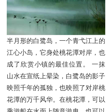
半月形的白鹭岛，一个青弋江上的
江心小岛，它身处桃花潭对岸，也
成了欣赏小镇的最佳位置。 一抹
山水在宣纸上晕染，白鹭岛的影子
映照千年的孤独，也映照了对岸桃
花潭的万千风华。在桃花潭，可以
乘游船在水面上随意游曳，也可以