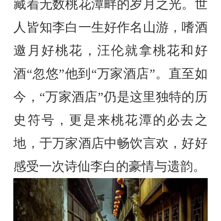
藏着无数桃花潭畔的岁月之光。世
人皆知李白一生好作名山游，嗜酒
邀月好桃花，汪伦就拿桃花和好
酒“忽悠”他到“万家酒店”。直至如
今，“万家酒店”仍是这里独特的历
史符号，更是来桃花潭的必去之
地，于万家酒店中畅饮言欢，好好
感受一次诗仙李白的豪情与遗韵。