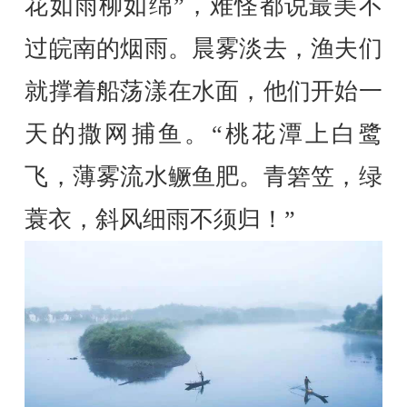
花如雨柳如绵”，难怪都说最美不
过皖南的烟雨。晨雾淡去，渔夫们
就撑着船荡漾在水面，他们开始一
天的撒网捕鱼。“桃花潭上白鹭
飞，薄雾流水鳜鱼肥。青箬笠，绿
蓑衣，斜风细雨不须归！”