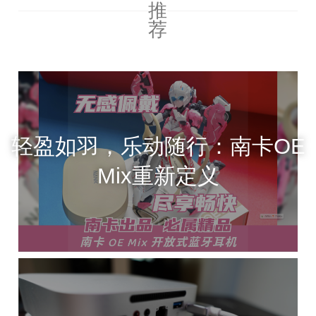
推
荐
轻盈如羽，乐动随行：南卡OE
Mix重新定义