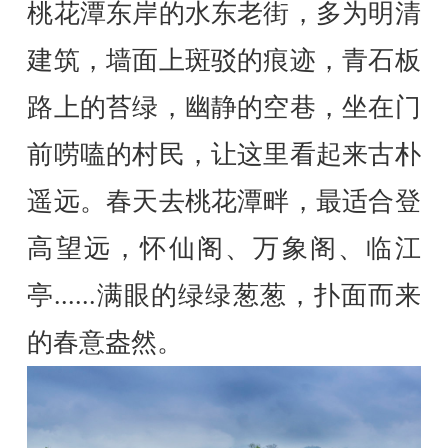
桃花潭东岸的水东老街，多为明清
建筑，墙面上斑驳的痕迹，青石板
路上的苔绿，幽静的空巷，坐在门
前唠嗑的村民，让这里看起来古朴
遥远。春天去桃花潭畔，最适合登
高望远，怀仙阁、万象阁、临江
亭......满眼的绿绿葱葱，扑面而来
的春意盎然。