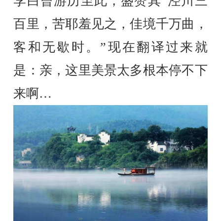
李白曾游历至此，盛赞其“泾川三
百里，苦耶羞见之，佳境千万曲，
客和无歇时。”现在翻译过来就
是：亲，这里美景太多根本停不下
来啊…