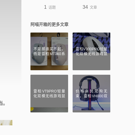
1
34
话题
文章
阿喵开箱的更多文章
不是那谁买不起，
雷柏V300PRO轻量
而是雷柏MT760系
化双模无线游戏鼠
列鼠标更具性价
标开箱简评，颜
雷柏VT9PRO轻量
价格亲民无拘无
化双模无线游戏鼠
束，雷柏VH800双
标，游戏办公全能
模无线游戏耳机评
当。