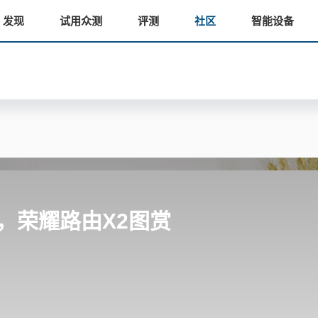
发现
试用众测
评测
社区
智能设备
，荣耀路由X2图赏