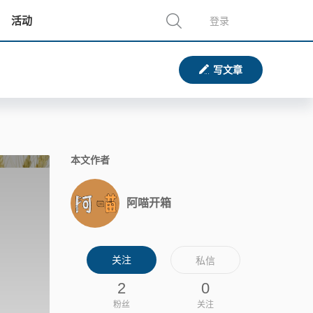
活动
登录
写文章
本文作者
阿喵开箱
关注
私信
2
0
粉丝
关注