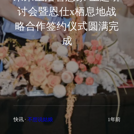
讨会暨恩仕x栖息地战
略合作签约仪式圆满完
成
快讯
·
不想说姑娘
1年前