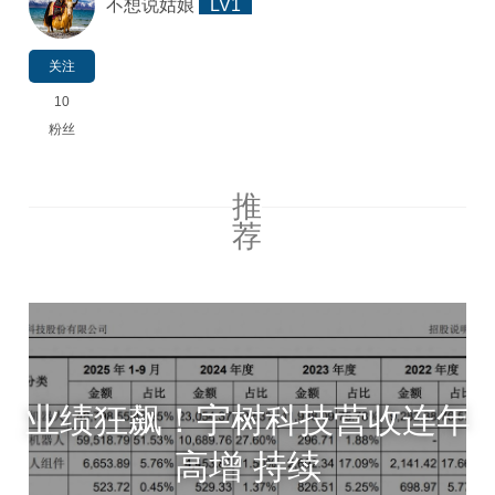
不想说姑娘
LV1
关注
10
粉丝
推
荐
业绩狂飙！宇树科技营收连年
高增 持续