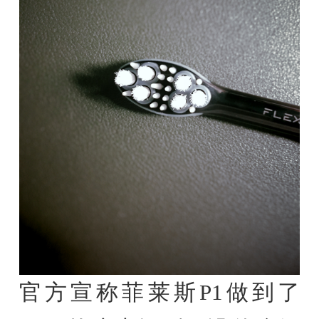
官方宣称菲莱斯P1做到了