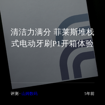
清洁力满分 菲莱斯堆栈
式电动牙刷P1开箱体验
评测
·
山姆数码
5年前