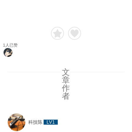
1
人已赞
文
章
作
者
科技陈
LV1