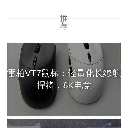
推
荐
雷柏VT7鼠标：轻量化长续航
悍将，8K电竞