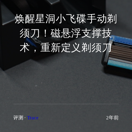
焕醒星洞小飞碟手动剃
须刀！磁悬浮支撑技
术，重新定义剃须刀
评测
·
Trace
2年前