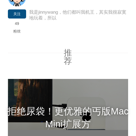
我是jinnywang，他们都叫我机王，其实我很寂寞
关注
地玩着，所以
49
粉丝
推
荐
拒绝尿袋！更优雅的丐版Mac
Mini扩展方