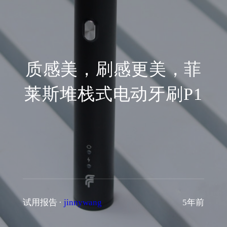
质感美，刷感更美，菲
莱斯堆栈式电动牙刷P1
试用报告
·
jinnywang
5年前