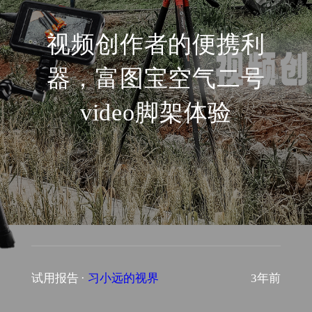
视频创作者的便携利
器，富图宝空气二号
video脚架体验
试用报告
·
习小远的视界
3年前