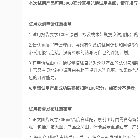
本次试用产品可用3000积分直接兑换试用名额，请在填
试用众测申请注意事项
1.试用报告要求100%原创，抄袭或未如期提交试用报告
2.请认真填写申请理由，展现有创意的试用计划和网络
带试用报告连接，没有经验的请写清自己的评测计划。
3.在申请理由中，请尽量描述自己对众测产品的认识与
丰富又有见地的申请理由有助于提升入选几率。如果你曾
色的测评能力。
4.申请试用产品成功后将被扣除100积分，如积分不足者
试用报告发布注意事项
1.正文图片尺寸835px*高度自适配，原创图片内需含有
张，包括开箱大图、产品全局图、清晰展示重点细节、产
2. 提交众测报告审核后1天后，可将文章转发到其他平