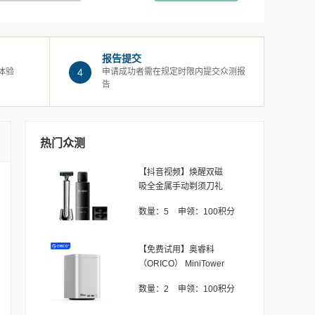
报告提交
体验
4
申请成功者需在规定时限内提交众测报
告
热门众测
【抖音视频】焕醒双磁
吸全金属手动剃须刀礼
盒
数量：
5
申领：
100积分
【免费试用】奥睿科
（ORICO） MiniTower
数量：
2
申领：
100积分