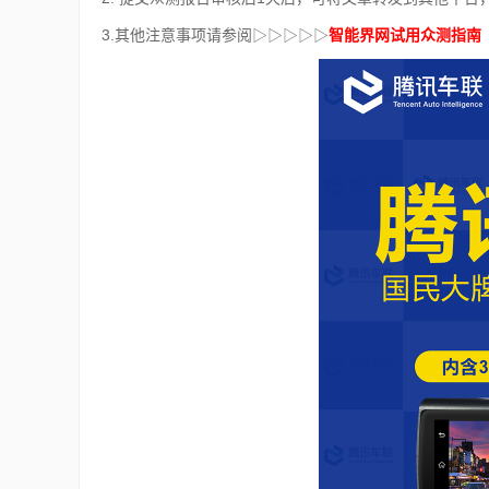
3.其他注意事项请参阅
▷▷▷▷▷
智能界网试用众测指南