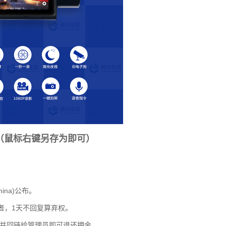
（鼠标右键另存为即可）
。
na)公布。
者，1天不回复算弃权。
并回链给管理员即可退还押金。