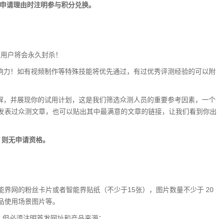
写申请理由时注明参与积分兑换。
的用户将会永久封杀！
影响力！如有视频制作等特殊技能将优先通过，有过优秀评测经验的可以附
理解，并展现你的试用计划，这是我们筛选众测人员的重要参考因素，一个
发表过众测文章，也可以贴出其中最满意的文章的链接，让我们看到你出
，则无申请资格。
智能界网的粉丝卡片或者智能界贴纸（不少于15张），图片数量不少于 20
品使用场景图片等。
台，但必须注明首发网址和产品来源；