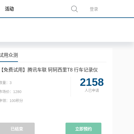
活动
登录
试用众测
【免费试用】腾讯车联 轲轲西里T8 行车记录仪
2158
数量：
3
人已申请
市场价：
1280
申领：
100积分
已结束
立即预约