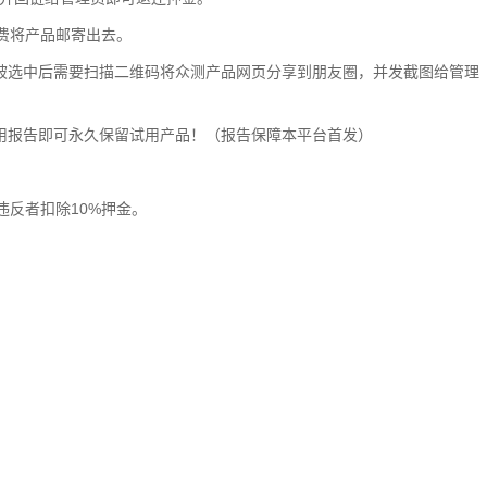
费将产品邮寄出去。
.被选中后需要扫描二维码将众测产品网页分享到朋友圈，并发截图给管理
试用报告即可永久保留试用产品！（报告保障本平台首发）
反者扣除10%押金。