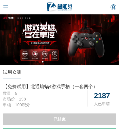
试用众测
【免费试用】北通蝙蝠4游戏手柄（一套两个）
数量：
5
2187
市场价：
198
人已申请
申领：
100积分
已结束