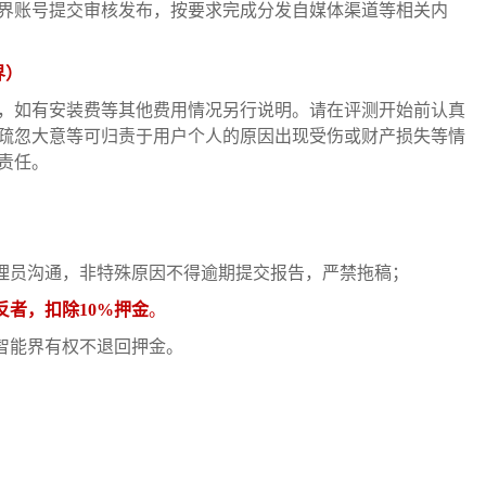
能界账号提交审核发布，按要求完成分发自媒体渠道等相关内
界）
，如有安装费等其他费用情况另行说明。请在评测开始前认真
疏忽大意等可归责于用户个人的原因出现受伤或财产损失等情
责任。
管理员沟通，非特殊原因不得逾期提交报告，严禁拖稿；
反者，扣除10%押金
。
智能界有权不退回押金。