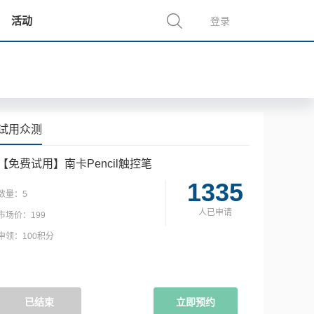
活动
登录
试用众测
【免费试用】南卡Pencil触控笔
1335
数量：
5
人已申请
市场价：
199
申领：
100积分
已结束
立即预约