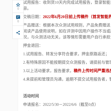
试用报告：收到货10天内完成试用报告，登录智
容。
0
0
交稿日期：
2022年6月20日前上传稿件（首发智能
219
0
产品赠送：根据本次众测试用规则，产品免费赠送
阅读产品使用说明，如在评测中因用户操作不当或
况，与众测活动无关，该等情形需要用户自行承担
押金退回：
1.试用报告、转发分享符合要求，押金原路返还；
2.有特殊原因不能按期提交众测报告，请提前与
3.以上活动要求，报告要求，
稿件上传时间严重违
4.未提前和管理员沟通，逾期不提交试用报告者，
活动时间
申请报名：2022/5/30
－2022/6/6（截至0点）