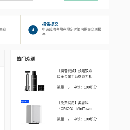
报告提交
体验
4
申请成功者需在规定时限内提交众测报
告
热门众测
【抖音视频】焕醒双磁
吸全金属手动剃须刀礼
盒
数量：
5
申领：
100积分
【免费试用】奥睿科
（ORICO） MiniTower
数量：
2
申领：
100积分