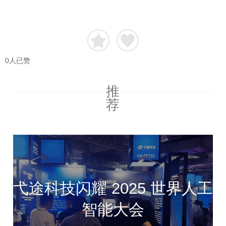
0
人已赞
推
荐
弋途科技闪耀 2025 世界人工
智能大会