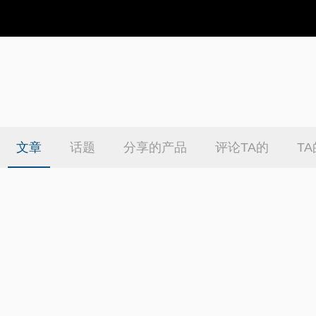
文章
话题
分享的产品
评论TA的
T