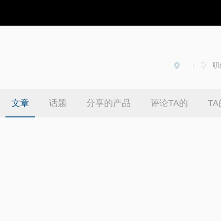
职
|
产品：飞利浦H
月）
文章
话题
分享的产品
评论TA的
T