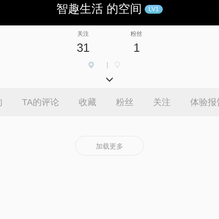
智趣生活 的空间
LV1
关注
粉丝
31
1
|
的
TA的评论
收藏
粉丝
关注
体验报
加载更多