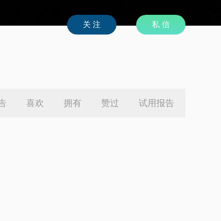
私 信
告
喜欢
拥有
赞过
试用报告