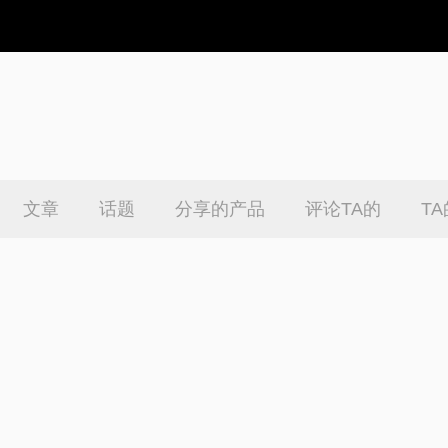
文章
话题
分享的产品
评论TA的
T