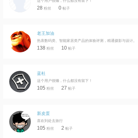
这个用户很懒，什么都没有留下！
28
0
粉丝
帖子
老王加油
热衷数码类、智能家居类产品的体验评测，精通摄影与设计。
138
10
粉丝
帖子
蓝杜
这个用户很懒，什么都没有留下！
105
27
粉丝
帖子
新皮蛋
喜欢到处去旅行
105
2
粉丝
帖子