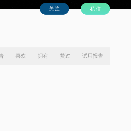
私 信
告
喜欢
拥有
赞过
试用报告