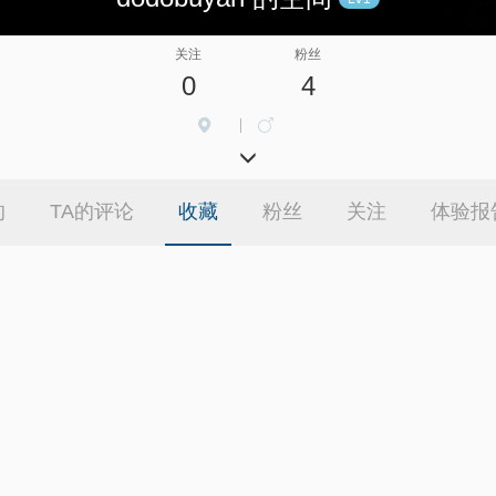
关注
粉丝
0
4
|
的
TA的评论
收藏
粉丝
关注
体验报