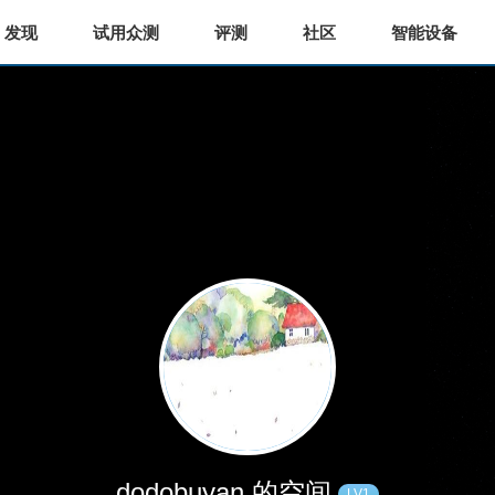
发现
试用众测
评测
社区
智能设备
dodobuyan 的空间
LV1