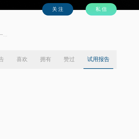
私 信
一个
告
喜欢
拥有
赞过
试用报告