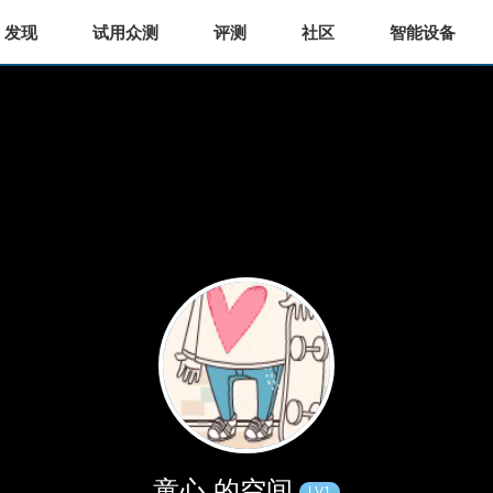
发现
试用众测
评测
社区
智能设备
童心 的空间
LV1