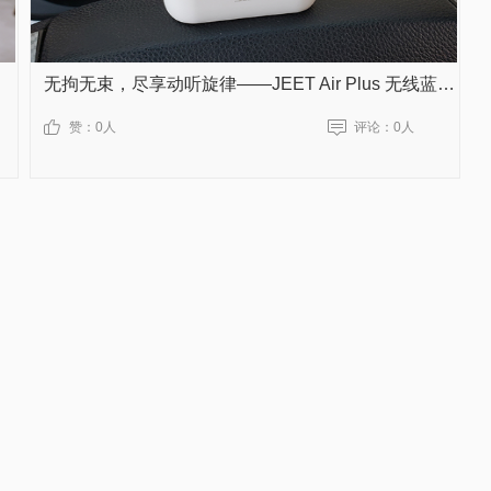
无拘无束，尽享动听旋律——JEET Air Plus 无线蓝牙耳机测评
赞：
0人
评论：
0人