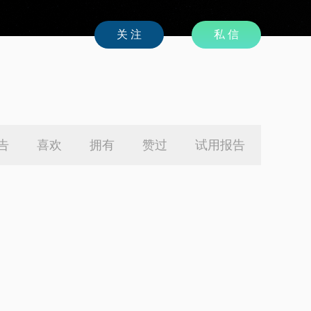
私 信
告
喜欢
拥有
赞过
试用报告