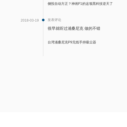
侧投自动方正？神画F1的这项黑科技逆天了
发表评论
2018-03-19
很早就听过浦桑尼克 做的不错
台湾浦桑尼克P9无线手持吸尘器