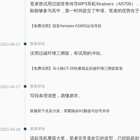
笔者曾试用过韶音骨传导MP3耳机Xtrainerz（AS7
盼能够参与其中，第一时间提交了申请。笔者的优势在于
【免费试用】韶音Aeropex AS800运动耳机
发表评论
2021-08-17
没用过碳纤维三脚架，有试用的冲动。
【免费试用】马小路UT-26轻量级反折碳纤维三脚架套装
发表评论
2021-04-17
写得条理清楚，易懂易学。
双频双千兆实力派，荣耀路由X2颜值与信号并存
发表评论
2021-03-18
该款耳机屡获大奖，笔者非常喜欢它的造型，已经跃跃欲