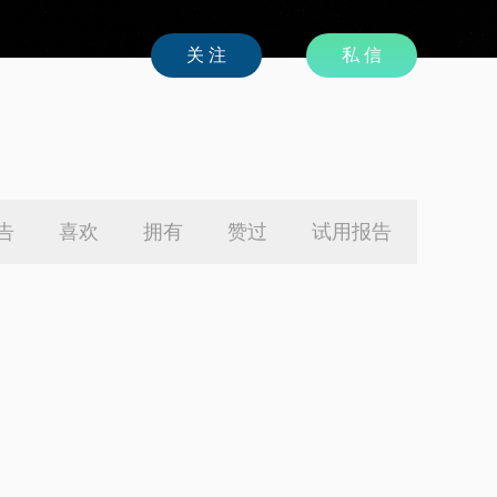
私 信
告
喜欢
拥有
赞过
试用报告