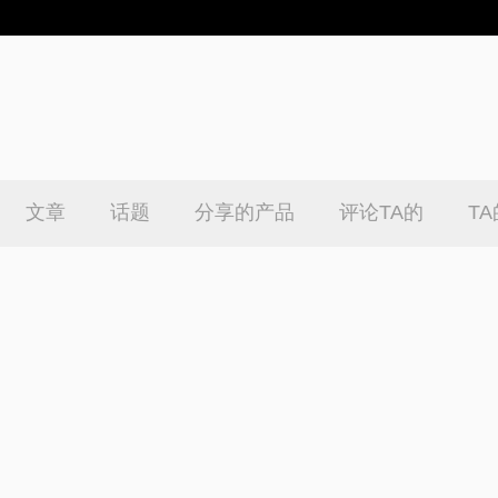
文章
话题
分享的产品
评论TA的
T