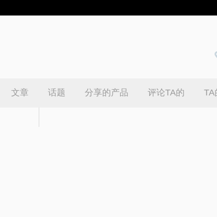
文章
话题
分享的产品
评论TA的
T