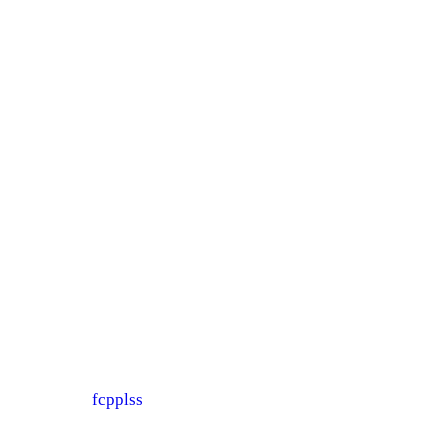
风大音静，无叶塔扇也
给力——飞利浦无叶风
扇
评测
·
fcpplss
4年前