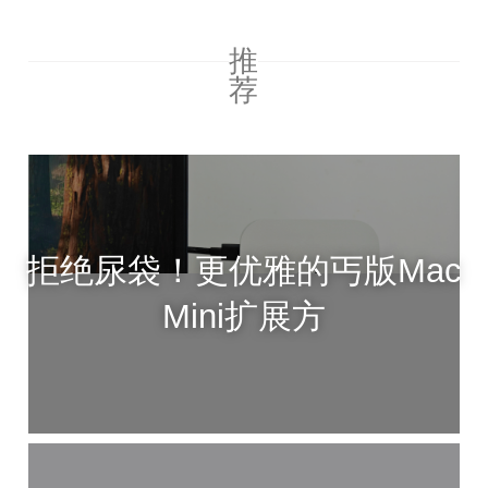
推
荐
拒绝尿袋！更优雅的丐版Mac
Mini扩展方