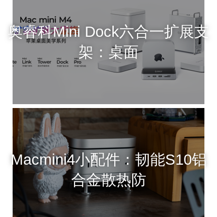
奥睿科Mini Dock六合一扩展支
架：桌面
Macmini4小配件：韧能S10铝
合金散热防