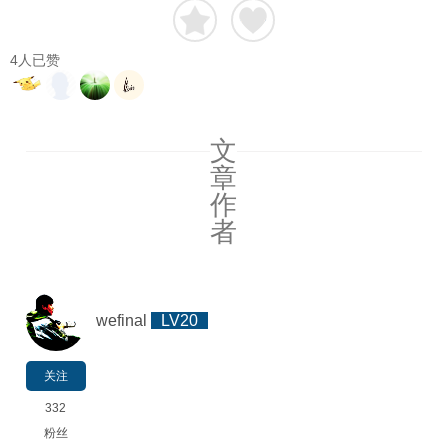
4
人已赞
文
章
作
者
wefinal
LV20
关注
332
粉丝