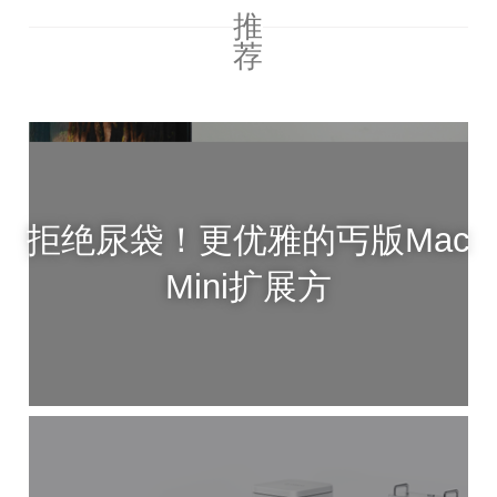
推
荐
拒绝尿袋！更优雅的丐版Mac
Mini扩展方