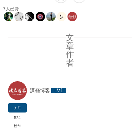
7
人已赞
文
章
作
者
潇磊博客
LV1
关注
524
粉丝