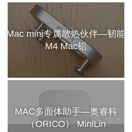
Mac mini专属散热伙伴—韧能
M4 Mac铝
MAC多面体助手—奥睿科
（ORICO） MiniLin