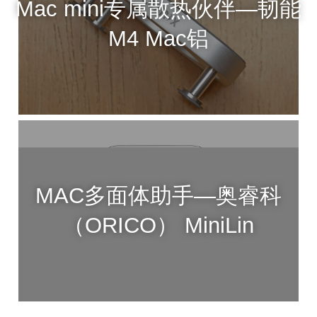
Mac mini专属散热伙伴—韧能
M4 Mac铝
MAC多面体助手—奥睿科
（ORICO） MiniLin