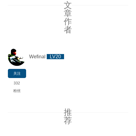
文
章
作
者
Wefinal
LV20
关注
332
粉丝
推
荐