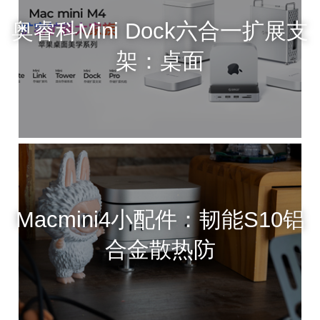
奥睿科Mini Dock六合一扩展支
架：桌面
Macmini4小配件：韧能S10铝
合金散热防