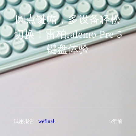
圆点键帽，多设备轻松
切换！雷柏ralemo Pre 5
键盘体验
试用报告
·
wefinal
5年前