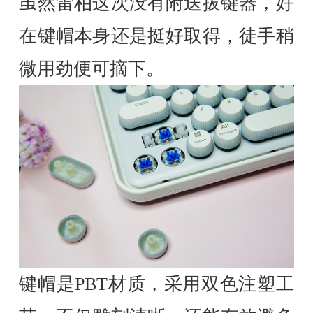
虽然雷柏这次没有附送拔键器，好
在键帽本身还是挺好取得，徒手稍
微用劲便可摘下。
键帽是PBT材质，采用双色注塑工