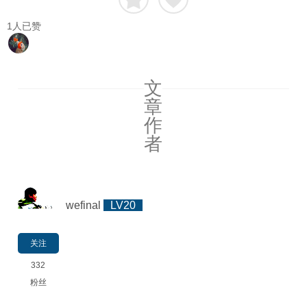
1
人已赞
文
章
作
者
wefinal
LV20
关注
332
粉丝