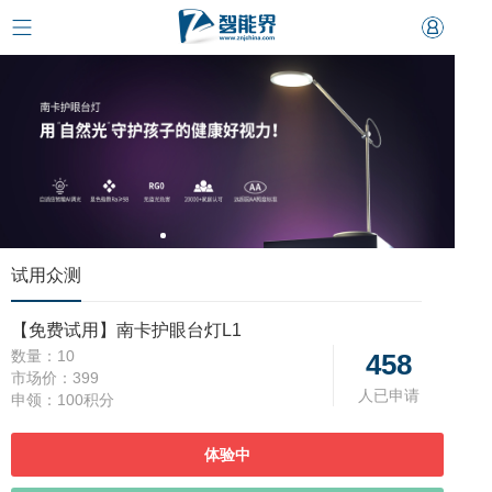
试用众测
【免费试用】南卡护眼台灯L1
数量：
10
458
市场价：
399
人已申请
申领：
100积分
体验中