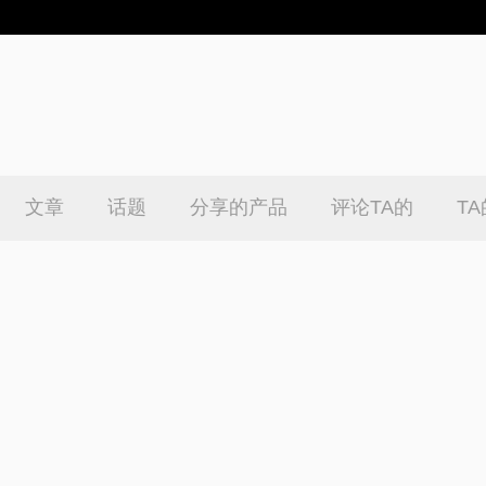
文章
话题
分享的产品
评论TA的
T