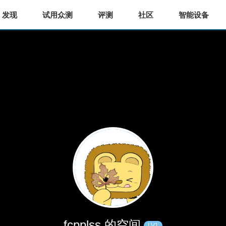
发现
试用众测
评测
社区
智能设备
fcpplss 的空间
LV1