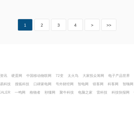
1
2
3
4
>
>>
资讯
硬蛋网
中国移动物联网
72变
太火鸟
大家投众筹网
电子产品世界
易科技
搜狐科技
口碑家电网
号外财经网
智电网
镁客网
科客网
智嗨网
EALER
一鸣网
格物者
秒懂网
聚牛科技
电脑之家
雷科技
科技快报网