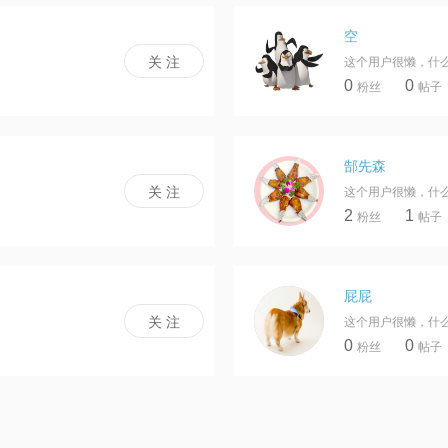
空
这个用户很懒，什
0
0
粉丝
帖子
郜先森
这个用户很懒，什
2
1
粉丝
帖子
屁屁
这个用户很懒，什
0
0
粉丝
帖子