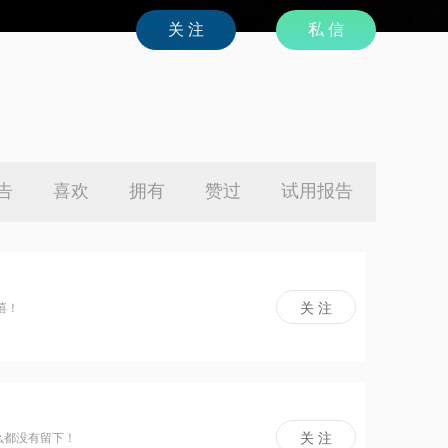
私 信
告
喜欢
拥有
赞过
试用报告
嘻！
么都没有留下！