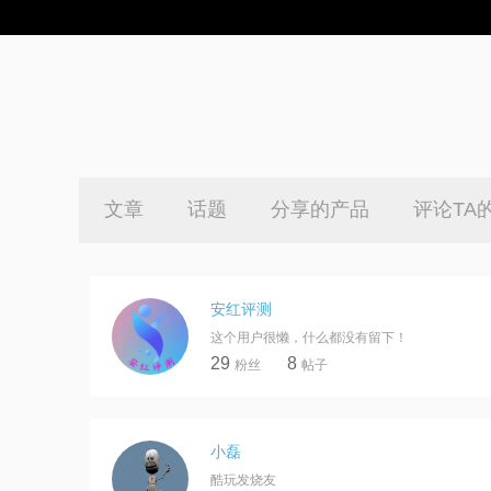
文章
话题
分享的产品
评论TA
安红评测
这个用户很懒，什么都没有留下！
29
8
粉丝
帖子
小磊
酷玩发烧友