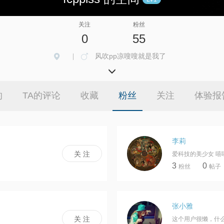
关注
粉丝
0
55
风吹pp凉嗖嗖就是我了
|
的
TA的评论
收藏
粉丝
关注
体验报
李莉
爱科技的美少女 嘻
3
0
粉丝
帖子
张小雅
这个用户很懒，什